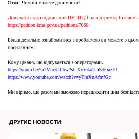
Отже. Чим ви можете допомогти?
Долучайтесь до підписання ПЕТИЦІЇ на підтримку Інтернет-
https://petition.kmu.gov.ua/petitions/7060
Більш детально ознайомитися з проблемою ви можете в цьому
посиланням:
Кому цікаво, що відбувається з операторами.
https://youtu.be/5u2VnrKILbw?si=XyVrl41cbSdOazE1
https://www.youtube.com/watch?v=yTmXnAfmfGc
Ми віримо, що разом ми зможемо перешкодити цим безпідст
ДРУГИЕ НОВОСТИ