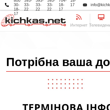
800
593-
593-
593-
704-
18-
30-
33-
33-
33-
18-
17
info@kichk
18-
22
22
22
17
17
Интернет
Телевиден
Потрібна ваша до