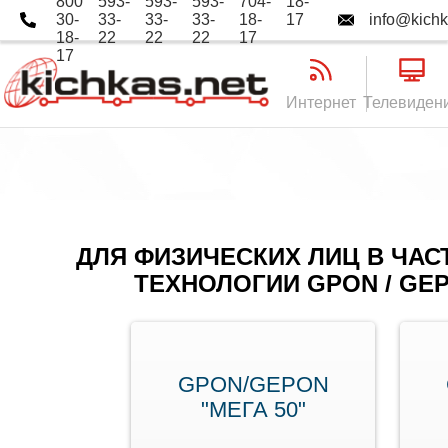
800
593-
593-
593-
704-
18-
30-
33-
33-
33-
18-
17
info@kichk
18-
22
22
22
17
17
Интернет
Телевиден
ДЛЯ ФИЗИЧЕСКИХ ЛИЦ В ЧАС
ТЕХНОЛОГИИ GPON / GEP
GPON/GEPON
"МЕГА 50"