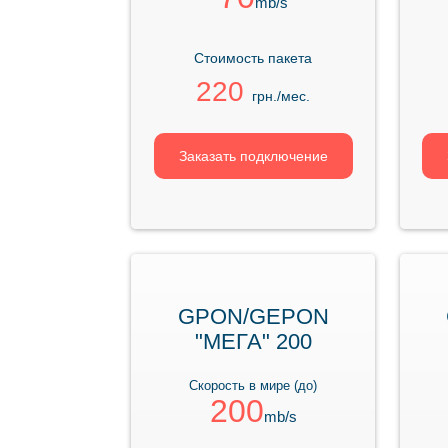
mb/s
Стоимость пакета
220
грн./мес.
Заказать подключение
GPON/GEPON
"МЕГА" 200
Скорость в мире (до)
200
mb/s