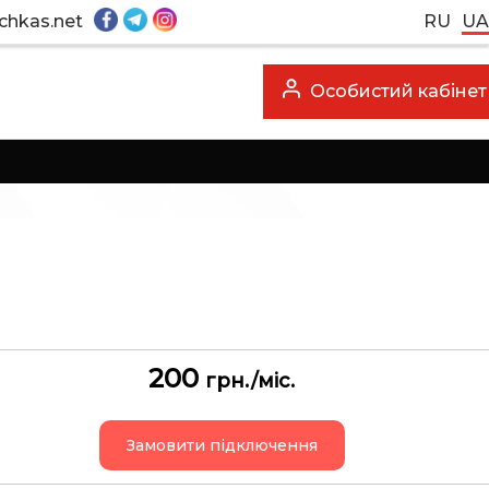
chkas.net
RU
UA
Особистий кабінет
200
грн./міс.
Замовити підключення