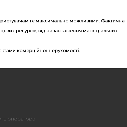
користувачам і є максимально можливими. Фактична
нцевих ресурсів, від навантаження магістральних
єктами комерційної нерухомості.
ого оператора