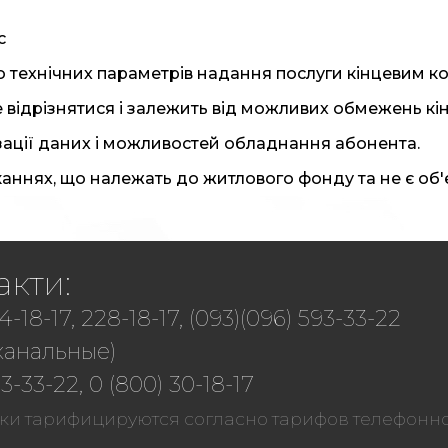
с
о технічних параметрів надання послуги кінцевим 
е відрізнятися і залежить від можливих обмежень кі
изації даних і можливостей обладнання абонента.
аннях, що належать до житлового фонду та не є об'
акти:
4-18-17, 228-18-17, (093)(096) 593-33-22
канальные)
3-33-22, 0 (800) 30-18-17
ки тарифицируются согласно тарифов телефонн