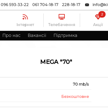
096 593-33-22
061 704-18-17
228-18-17
info@ki
2
Інтернет
Телебачення
Акції
Про нас
Вакансії
Підтримка
MEGA "70"
70
mb/s
Безкоштовне