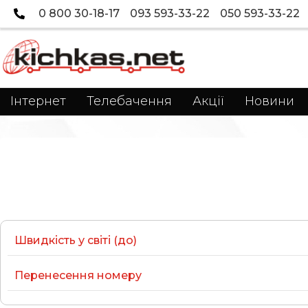
0 800 30-18-17
093 593-33-22
050 593-33-22
Інтернет
Телебачення
Акції
Новини
Швидкість у світі (до)
Перенесення номеру