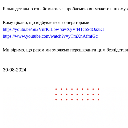
Більш детально ознайомитися з проблемою ви можете в цьому д
Кому цікаво, що відбувається з операторами.
https://youtu.be/5u2VnrKILbw?si=XyVrl41cbSdOazE1
https://www.youtube.com/watch?v=yTmXnAfmfGc
Ми віримо, що разом ми зможемо перешкодити цим безпідстав
30-08-2024