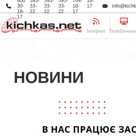
800
593-
593-
593-
704-
18-
30-
33-
33-
33-
18-
17
info@kichk
18-
22
22
22
17
17
Інтернет
Телебаченн
НОВИНИ